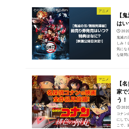
アニメ
【鬼
はい
2020
鬼滅の
しみ！
気にな
な疑問に
アニメ
【名
家で
う！
2020
コナン
にして
こで、