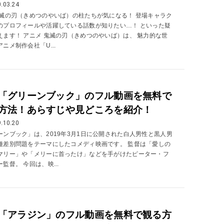
.03.24
鬼滅の刃（きめつのやいば）の柱たちが気になる！ 登場キャラク
のプロフィールや活躍している話数が知りたい…！ といった疑
えます！ アニメ 鬼滅の刃（きめつのやいば）は、 魅力的な世
ニメ制作会社「U...
「グリーンブック」のフル動画を無料で
方法！あらすじや見どころを紹介！
.10.20
ーンブック」は、2019年3月1日に公開された白人男性と黒人男
種差別問題をテーマにしたコメディ映画です。 監督は「愛しの
マリー」や「メリーに首ったけ」などを手がけたピーター・フ
監督。 今回は、映...
「アラジン」のフル動画を無料で観る方