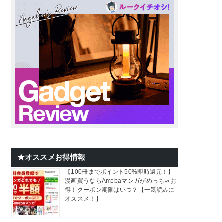
★オススメお得情報
【100冊までポイント50%即時還元！】
漫画買うならAmebaマンガがめっちゃお
得！クーポン期限はいつ？【一気読みに
オススメ！】