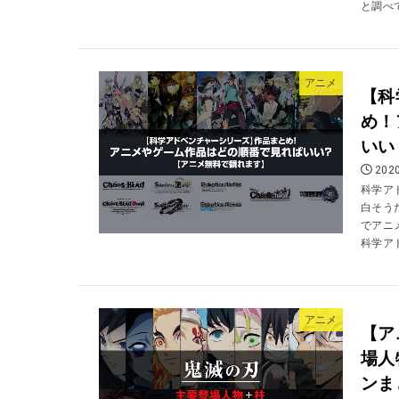
と調べて
アニメ
【科
め！
いい
2020
科学ア
白そう
でアニ
科学アド
アニメ
【ア
場人
ンま