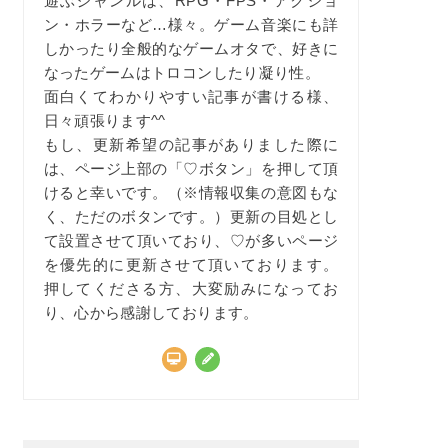
遊ぶジャンルは、RPG・FPS・アクショ
ン・ホラーなど…様々。ゲーム音楽にも詳
しかったり全般的なゲームオタで、好きに
なったゲームはトロコンしたり凝り性。
面白くてわかりやすい記事が書ける様、
日々頑張ります^^
もし、更新希望の記事がありました際に
は、ページ上部の「♡ボタン」を押して頂
けると幸いです。（※情報収集の意図もな
く、ただのボタンです。）更新の目処とし
て設置させて頂いており、♡が多いページ
を優先的に更新させて頂いております。
押してくださる方、大変励みになってお
り、心から感謝しております。