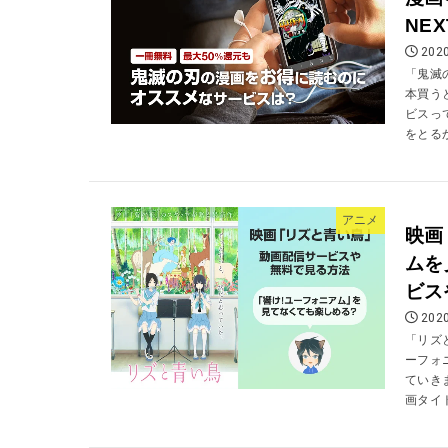
NE
2020
「鬼滅
本買う
ビスっ
をとるか
アニメ
映画
ムを
ビス
2020
「リズ
ーフォ
ていき
画タイト