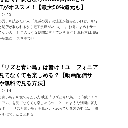
XTがオススメ！【最大50%還元も】
.04.23
の刃」を読みたい人 「鬼滅の刃」の漫画が読みたいけど、単行
と場所が取られるから電子漫画がいいな…。お得によめるサー
てないの！？ このような疑問に答えていきます！ 単行本は場所
ら嫌だ！ スマホでい...
「リズと青い鳥」は響け！ユーフォニア
見てなくても楽しめる？【動画配信サー
や無料で見る方法】
.04.14
と青い鳥」を観てみたい人 映画「リズと青い鳥」は「響け！ユ
ニアム」を見てなくても楽しめるの…？ このような疑問に答え
ます！ 「リズと青い鳥」を見たいと思っている方の中には、 映
ルは聞いたことある...