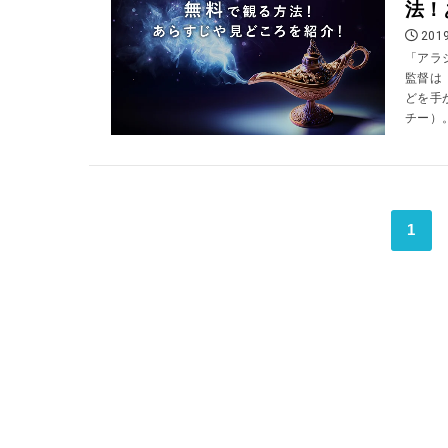
法！
2019
「アラ
監督は
どを手
チー）。
1