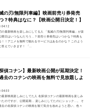
滅の刃/無限列車編】映画前売り券発売
つ？特典はなに？【映画公開日決定！】
.04.12
刃の最新映画を楽しみにしてる人 「鬼滅の刃/無限列車編」が楽
公開日はいつなんだろう…？前売り券発売はいつかな？特典も
る！！アニメを無料で観れるサービスはあるのかな？ このよう
答えていきます！ 「...
探偵コナン】最新映画公開が延期決定！
過去のコナンの映画を無料で見放題しよ
.04.03
の最新映画楽しみにしてた人 名探偵コナンの最新映画を楽しみ
いたのですが、公開延期… 楽しみにしてたのにショック…。 そ
過去の名探偵コナンの映画を観て気分を改めようと思い、色々