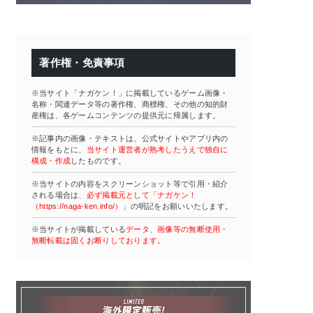
著作権・免責事項
※当サイト「ナガケン！」に掲載しているゲーム画像・
名称・関連データ等の著作権、商標権、その他の知的財
産権は、各ゲームコンテンツの提供元に帰属します。
※記事内の画像・テキストは、公式サイトやアプリ内の
情報をもとに、
当サイト運営者が熟考したうえで独自に
構成・作成
したものです。
※当サイトの内容をスクリーンショット等で引用・紹介
される場合は、
必ず掲載元として「ナガケン！
（https://naga-ken.info/）」
の明記をお願いいたします。
※当サイトが掲載している
データ、画像等の無断使用・
無断転載は固くお断りしております。