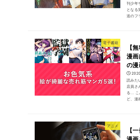
刊少年
となる
送のフリ
電子書籍
【無
漫画
の漫
2020
読みた
店員さ
る… 
ど、漫
アニメ
【一
漫画