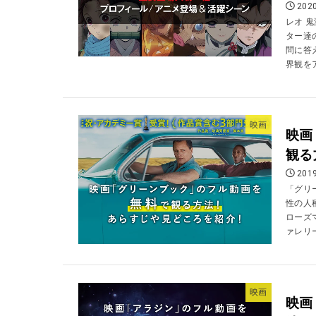
2020
レオ 
ター達
問に答
界観をア
映画
映画
観る
2019
「グリ
性の人
ローズ
ァレリー
映画
映画