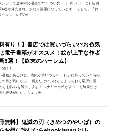
サンデーで連載中の漫画です！ つい先日（3月17日）にも新刊
第4巻が発売され、かなり話題になっています！ そして、「葬
ーレン」のPVが...
料有り！】書店では買いづらい!?お色気
は電子書籍がオススメ！絵が上手な作者
画5選！【終末のハーレム】
.05.14
い漫画があるけど、表紙が買いづらい… レジに持っていく時の
んの目が気になる… 買えたはいいけどしまっておく場所に困
こんなお悩みを解決します！ シナリオや絵がすっごく綺麗だけ
画の表紙がいかにもエッチ...
冊無料】鬼滅の刃（きめつのやいば）の
をお得に読むならebookjapanとU-