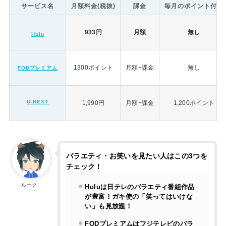
サービス名
月額料金(税抜)
課金
毎月のポイント付与
933円
月額
無し
Hulu
1300ポイント
月額+課金
無し
FODプレミアム
U-NEXT
1,990円
月額+課金
1,200ポイント
バラエティ・お笑いを見たい人はこの3つを
チェック！
ルーク
Huluは日テレのバラエティ番組作品
が豊富！ガキ使の「笑ってはいけな
い」も見放題！
FODプレミアムはフジテレビのバラ