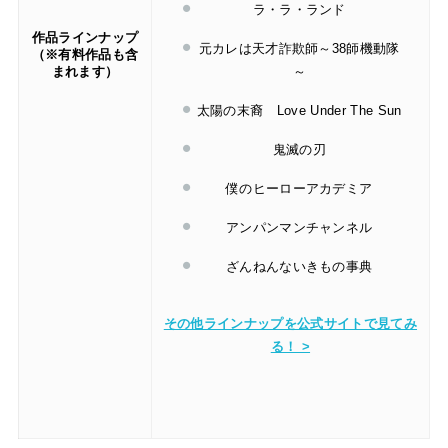
ラ・ラ・ランド
作品ラインナップ
元カレは天才詐欺師～38師機動隊
（※有料作品も含
まれます）
～
太陽の末裔 Love Under The Sun
鬼滅の刃
僕のヒーローアカデミア
アンパンマンチャンネル
ざんねんないきもの事典
その他ラインナップを公式サイトで見てみ
る！ >