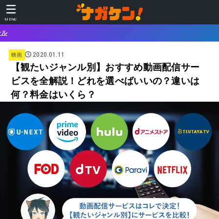
MENU
あなたに合
2020.01.11
映画
【観たいジャンル別】おすすめ動画配信サー
ビスを全解説！どれを選べばいいの？違いは
何？料金はいくら？