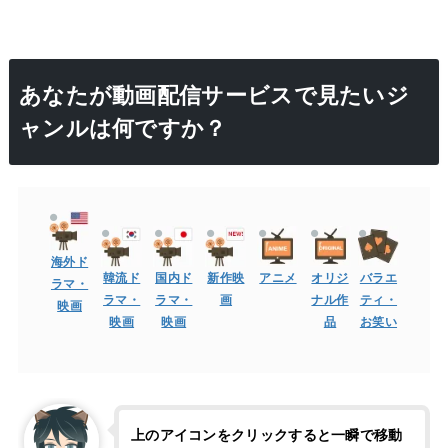
あなたが動画配信サービスで見たいジ
ャンルは何ですか？
海外ド
韓流ド
国内ド
新作映
アニメ
オリジ
バラエ
ラマ・
ラマ・
ラマ・
画
ナル作
ティ・
映画
映画
映画
品
お笑い
上のアイコンをクリックすると一瞬で移動