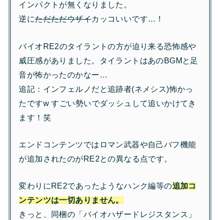
インパクトが無くなりました。
逆に
ただただウザイ
カッコいいです…！
バイオRE2のタイラントの方が迫り来る恐怖感や
威圧感がありました。タイラントはあのBGMと足
音が怖かったのかなー…
追記：インフェルノだと追跡者(ネメシス)怖かっ
たですw すごい勢いでダッシュして追いかけてき
ます！笑
エンドコンテンツではロマン武器や自己バフ機能
が追加されたのがRE2との異なる点です。
変わりにRE2であったようなハンク編等の
追加コ
ンテンツは一切ありません。
きっと、同梱の「バイオハザードレジスタンス」