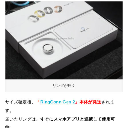
リングが届く
サイズ確定後、
「
RingConn Gen 2
」本体が発送
されま
す。
届いたリングは、
すぐにスマホアプリと連携して使用可
能
。