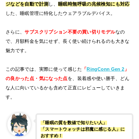
ジなどを自動で計測
し、
睡眠時無呼吸の兆候検知にも対応
した、睡眠管理に特化したウェアラブルデバイス。
さらに、
サブスクリプション不要の買い切りモデル
なの
で、月額料金を気にせず、長く使い続けられるのも大きな
魅力です。
この記事では、実際に使って感じた
「
RingConn Gen 2
」
の良かった点・気になった点
を、装着感や使い勝手、どん
な人に向いているかも含めて正直にレビューしていきま
す。
「睡眠の質を数値で知りたい人」
「スマートウォッチは邪魔に感じる人」に
おすすめ！