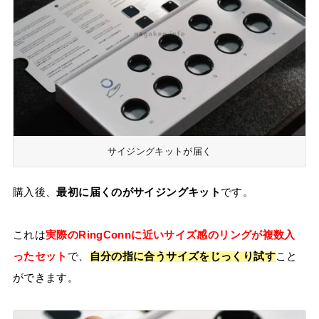
サイジングキットが届く
購入後、
最初に届くのがサイジングキット
です。
これは
実際のRingConnに近いサイズ感のリングが複数入
ったセット
で、
自分の指に合うサイズをじっくり試す
こと
ができます。