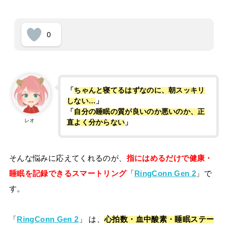
0
「
ちゃんと寝てるはずなのに、朝スッキリ
しない…
」
「
自分の睡眠の質が良いのか悪いのか、正
レオ
直よく分からない
」
そんな悩みに応えてくれるのが、
指にはめるだけで健康・
睡眠を記録できるスマートリング
「
RingConn Gen 2
」で
す。
「
RingConn Gen 2
」 は、
心拍数・血中酸素・睡眠ステー