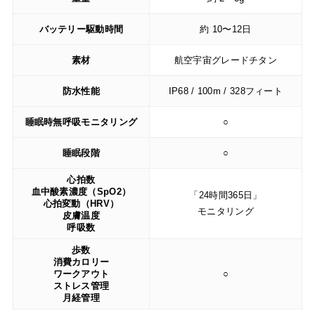
バッテリー駆動時間
約 10〜12日
素材
航空宇宙グレードチタン
防水性能
IP68 / 100m / 328フィート
睡眠時無呼吸モニタリング
○
睡眠段階
○
心拍数
血中酸素濃度（SpO2）
「24時間365日」
心拍変動（HRV）
モニタリング
皮膚温度
呼吸数
歩数
消費カロリー
ワークアウト
○
ストレス管理
月経管理