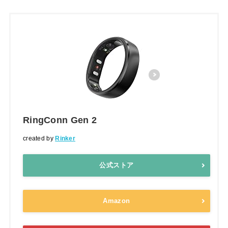
RingConn Gen 2
created by
Rinker
公式ストア
Amazon