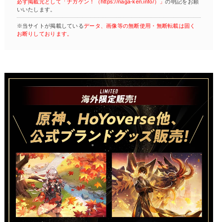
必ず掲載元として「ナガケン！（https://naga-ken.info/）」
の明記をお願
いいたします。
※当サイトが掲載している
データ、画像等の無断使用・無断転載は固く
お断りしております。