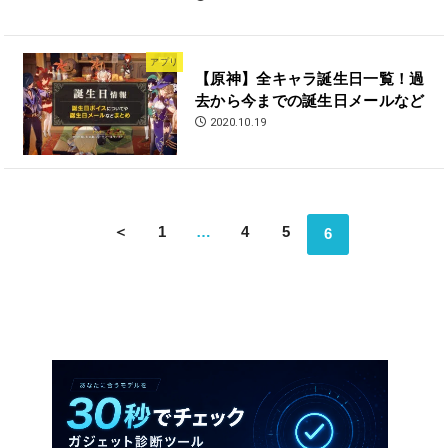
アプリ
【原神】全キャラ誕生日一覧！過
去から今までの誕生日メールなど
2020.10.19
＜
1
…
4
5
6