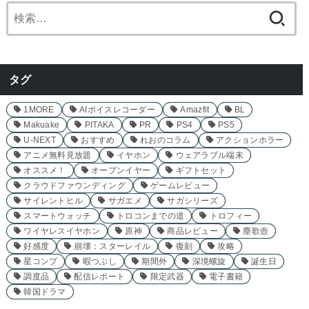
検
索:
タグ
1MORE
AIボイスレコーダー
Amazfit
BL
Makuake
PITAKA
PR
PS4
PS5
U-NEXT
おすすめ
れおのコラム
アクションホラー
アニメ無料見放題
イヤホン
ウェアラブル端末
オススメ！
オープンイヤー
ギフトセット
クラウドファウンディング
ゲームレビュー
サイレントヒル
サガエメ
サガシリーズ
スマートウォッチ
トロコンまでの道
トロフィー
ワイヤレスイヤホン
原神
商品レビュー
塵歌壺
好感度
崩壊：スターレイル
復刻
攻略
星コンプ
暇つぶし
期間外
深境螺旋
誕生日
調度品
配信レポート
限定武器
電子書籍
韓国ドラマ