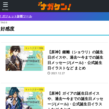
MENU
ツール
好感度
キャラクター情報
【原神】鍾離（ショウリ）の誕生
日ボイスや、過去〜今までの誕生
日メッセージ(メール)・公式誕生
日イラストなど まとめ
2021.12.27
キャラクター情報
【原神】ガイアの誕生日ボイス
や、過去〜今までの誕生日メッセ
ージ(メール)・公式誕生日イラス