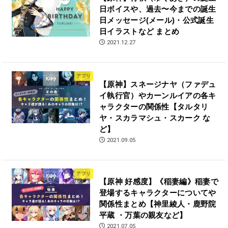
日ボイスや、過去〜今までの誕生
日メッセージ(メール)・公式誕生
日イラストなど まとめ
2021.12.27
アプリ
【原神】スネージナヤ（ファデュ
イ執行官）やカーンルイアの各キ
ャラクターの関係性【タルタリ
ヤ・スカラマシュ・スカーク な
ど】
2021.09.05
アプリ
【原神 好感度】《稲妻編》稲妻で
登場するキャラクターについてや
関係性まとめ【神里綾人・鹿野院
平蔵 ・万葉の親友など】
2021.07.05