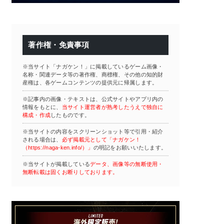
著作権・免責事項
※当サイト「ナガケン！」に掲載しているゲーム画像・
名称・関連データ等の著作権、商標権、その他の知的財
産権は、各ゲームコンテンツの提供元に帰属します。
※記事内の画像・テキストは、公式サイトやアプリ内の
情報をもとに、
当サイト運営者が熟考したうえで独自に
構成・作成
したものです。
※当サイトの内容をスクリーンショット等で引用・紹介
される場合は、
必ず掲載元として「ナガケン！
（https://naga-ken.info/）」
の明記をお願いいたします。
※当サイトが掲載している
データ、画像等の無断使用・
無断転載は固くお断りしております。