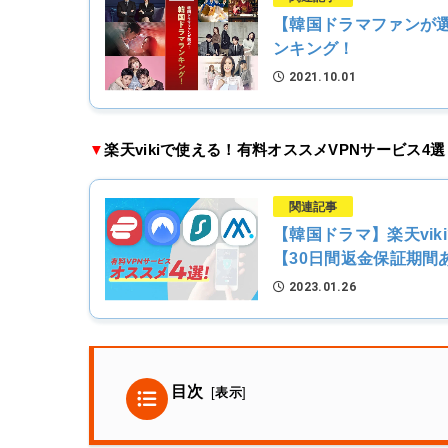
【韓国ドラマファンが選
ンキング！
2021.10.01
▼
楽天vikiで使える！有料オススメVPNサービス4
関連記事
【韓国ドラマ】楽天vik
【30日間返金保証期間
2023.01.26
目次
[
表示
]