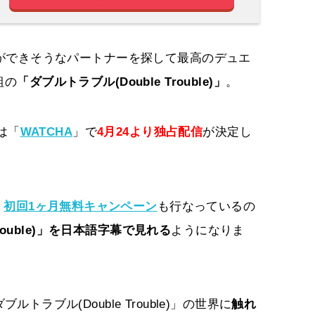
ができそうなパートナーを探して最高のデュエ
組の
「ダブルトラブル(Double Trouble)」
。
は「
WATCHA
」で
4月24より独占配信
が決定し
、
初回1ヶ月無料キャンペーン
も行なっているの
Trouble)」を日本語字幕で見れる
ようになりま
ブルトラブル(Double Trouble)」の世界に
触れ