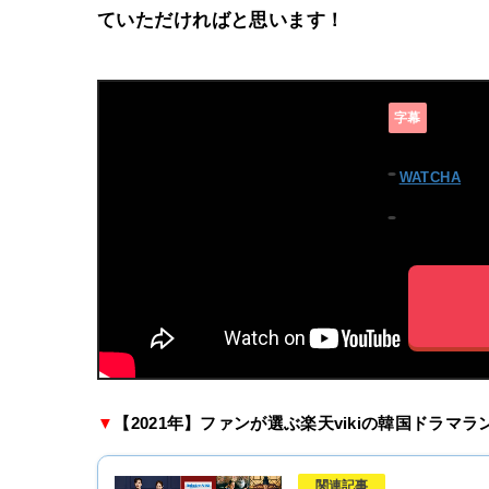
ていただければと思います！
ダブル
字幕
WATCHA
で
月額869円の
▼
【2021年】ファンが選ぶ楽天vikiの韓国ドラマ
関連記事