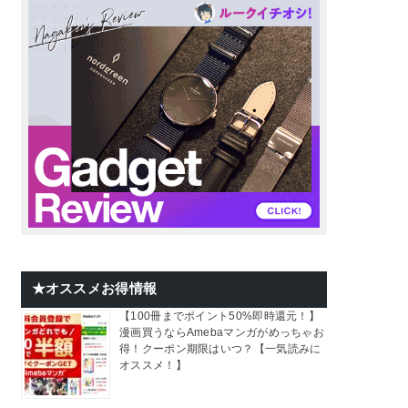
★オススメお得情報
【100冊までポイント50%即時還元！】
漫画買うならAmebaマンガがめっちゃお
得！クーポン期限はいつ？【一気読みに
オススメ！】