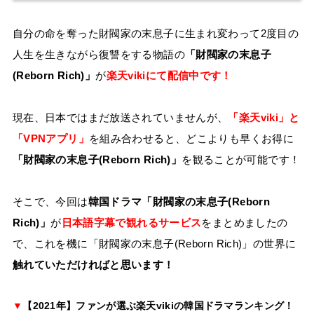
自分の命を奪った財閥家の末息子に生まれ変わって2度目の
人生を生きながら復讐をする物語の
「財閥家の末息子
(Reborn Rich)」
が
楽天vikiにて配信中です！
現在、日本ではまだ放送されていませんが、
「楽天viki」と
「VPNアプリ」
を組み合わせると、どこよりも早くお得に
「財閥家の末息子(Reborn Rich)」
を観ることが可能です！
そこで、今回は
韓国ドラマ「財閥家の末息子(Reborn
Rich)」
が
日本語字幕で観れるサービス
をまとめましたの
で、これを機に「財閥家の末息子(Reborn Rich)」の世界に
触れていただければと思います！
▼
【2021年】ファンが選ぶ楽天vikiの韓国ドラマランキング！