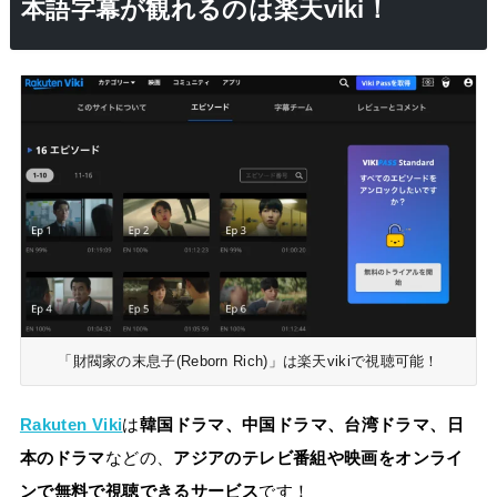
本語字幕が観れるのは楽天viki！
「財閥家の末息子(Reborn Rich)」は楽天vikiで視聴可能！
Rakuten Viki
は
韓国ドラマ、中国ドラマ、台湾ドラマ、日
本のドラマ
などの、
アジアのテレビ番組や映画をオンライ
ンで無料で視聴できるサービス
です！