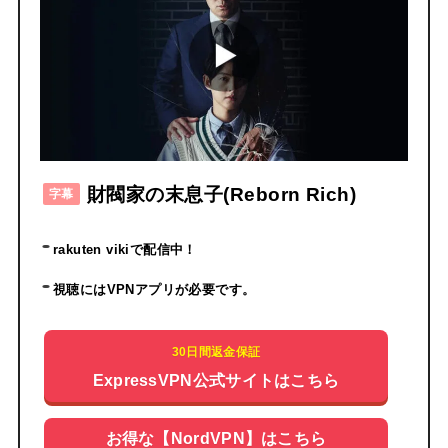
財閥家の末息子(Reborn Rich)
字幕
rakuten vikiで配信中！
視聴にはVPNアプリが必要です。
30日間返金保証
ExpressVPN公式サイトはこちら
お得な【NordVPN】はこちら