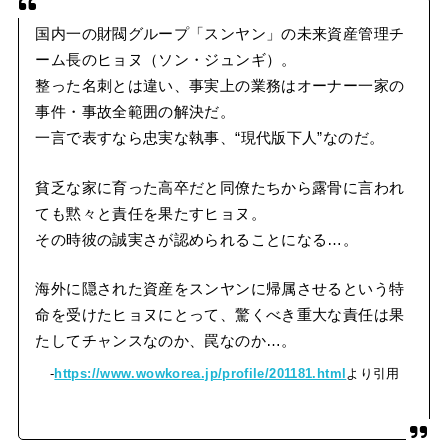
国内一の財閥グループ「スンヤン」の未来資産管理チ
ーム長のヒョヌ（ソン・ジュンギ）。
整った名刺とは違い、事実上の業務はオーナー一家の
事件・事故全範囲の解決だ。
一言で表すなら忠実な執事、“現代版下人”なのだ。
貧乏な家に育った高卒だと同僚たちから露骨に言われ
ても黙々と責任を果たすヒョヌ。
その時彼の誠実さが認められることになる…。
海外に隠された資産をスンヤンに帰属させるという特
命を受けたヒョヌにとって、驚くべき重大な責任は果
たしてチャンスなのか、罠なのか…。
https://www.wowkorea.jp/profile/201181.html
より引用