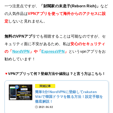
一つ注意点ですが、
「財閥家の末息子(Reborn Rich)」
など
の人気作品は
VPNアプリを使って海外からのアクセスに設
定
しないと見れません。
無料のVPNアプリ
でも視聴することは可能なのですが、セ
キュリティ面に不安があるため、私は
安心のセキュリティ
の「
NordVPN
」や「
ExpressVPN
」
というvpnアプリをお
勧めしています！
▼
VPNアプリって何？登録方法や値段は？と言う方はこちら！
関連記事
簡単5分!NordVPNに登録してrakuten
Vikiで韓国ドラマを観る方法！設定手順を
徹底解説！
2021.06.02