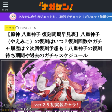
MENU
ガジェットを、 30秒でチェック！ガジェット診断ツール
2023.03.15
アプリ
【原神 八重神子 復刻周期早見表】八重神子
（やえみこ）の復刻はいつ？復刻回数やガチ
ャ履歴は？次回復刻予想も！八重神子の復刻
待ち期間や過去のガチャスケジュール