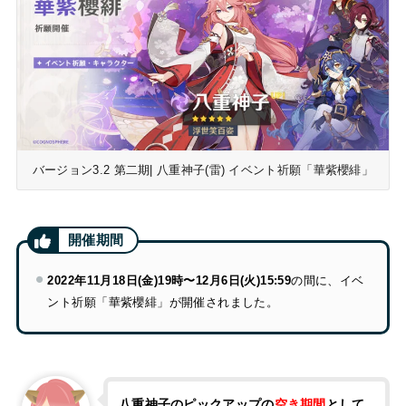
バージョン3.2 第二期| 八重神子(雷) イベント祈願「華紫櫻緋」
2022年11月18日(金)19時〜12月6日(火)15:59
の間に、イベ
ント祈願「華紫櫻緋」が開催されました。
八重神子のピックアップの
空き期間
として