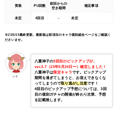
前回からの
実装
PU回数
補足事項
空き期間
未定
4回目
–
未定
※23/5/15最終更新。最新版は前項目のキャラ復刻総合ページをご確認く
ださいませ。
八重神子の
3回目のピックアップが、
ver.3.7（23年5月24日〜）確定しました！
八重神子は
限定キャラ
です。ピックアップ
レオ
期間を過ぎてしまうと、お迎えできなくな
ってしまうので
取り逃がし注意
です！
4回目のピックアップ予想については、3回
目の復刻ガチャの開催が終わり次第、予想
を記載致します。