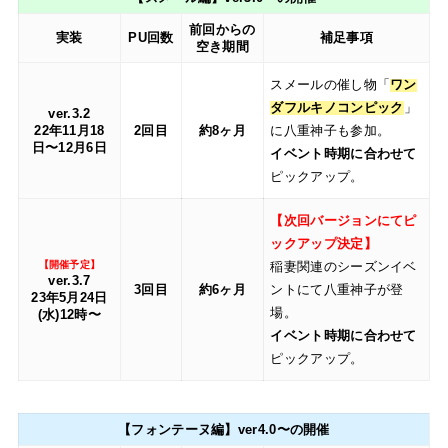
前回からの
実装
PU回数
補足事項
空き期間
スメールの催し物「
ワン
ダフルキノコンピック
」
ver.3.2
22年11月18
2回目
約8ヶ月
に八重神子も参加。
日〜12月6日
イベント時期に合わせて
ピックアップ。
【次回バージョンにてピ
ックアップ決定】
【開催予定】
稲妻関連のシーズンイベ
ver.3.7
3回目
約6ヶ月
ントにて八重神子が登
23年5月24日
場。
(水)12時〜
イベント時期に合わせて
ピックアップ。
【フォンテーヌ編】ver4.0〜の開催