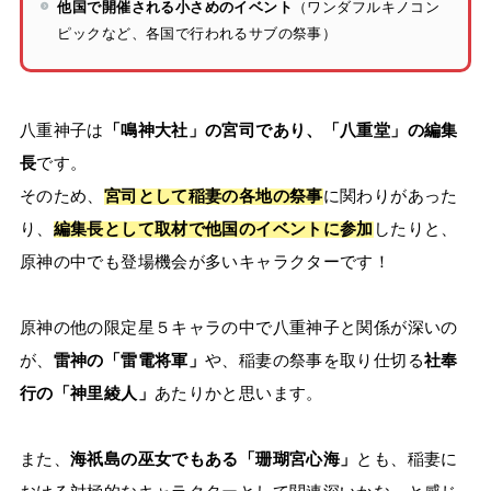
他国で開催される小さめのイベント
（ワンダフルキノコン
ピックなど、各国で行われるサブの祭事）
八重神子は
「鳴神大社」の宮司であり、「八重堂」の編集
長
です。
そのため、
宮司として稲妻の各地の祭事
に関わりがあった
り、
編集長として取材で他国のイベントに参加
したりと、
原神の中でも登場機会が多いキャラクターです！
原神の他の限定星５キャラの中で八重神子と関係が深いの
が、
雷神の「雷電将軍」
や、稲妻の祭事を取り仕切る
社奉
行の「神里綾人」
あたりかと思います。
また、
海祇島の巫女でもある「珊瑚宮心海」
とも、稲妻に