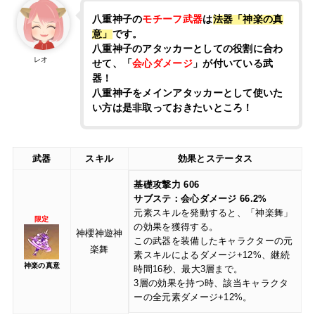
八重神子の
モチーフ武器
は
法器「神楽の真
意」
です。
八重神子のアタッカーとしての役割に合わ
レオ
せて、「
会心ダメージ
」が付いている武
器！
八重神子をメインアタッカーとして使いた
い方は是非取っておきたいところ！
武器
スキル
効果とステータス
基礎攻撃力 606
サブステ：会心ダメージ 66.2%
元素スキルを発動すると、「神楽舞」
限定
の効果を獲得する。
神櫻神遊神
この武器を装備したキャラクターの元
楽舞
素スキルによるダメージ+12%、継続
神楽の真意
時間16秒、最大3層まで。
3層の効果を持つ時、該当キャラクタ
ーの全元素ダメージ+12%。