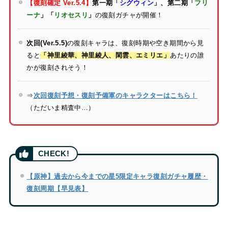
【復刻確定 Ver.5.4】
第一期「
シグウィン
」、第二期「
フリ
ーナ
」「
リオセスリ
」
の復刻ガチャが開催！
次回(Ver.5.5)
の復刻キャラは、復刻時期や空き期間から見
ると
「神里綾華、神里綾人、閑雲、エミリエ」
あたりの誰
かが復刻されそう！
⇒
次回復刻予想・復刻予備軍のキャラクターはこちら！
（ただいま精査中…）
【原神】過去から今までの星5限定キャラ復刻ガチャ履歴・
復刻周期【早見表】