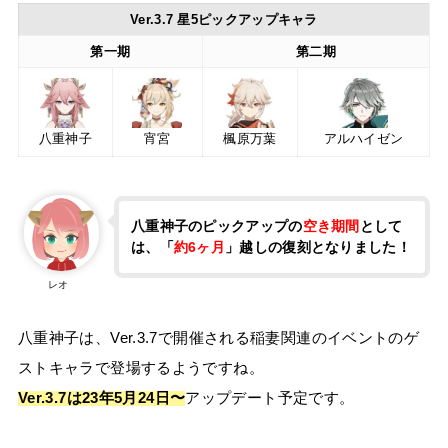
Ver.3.7 星5ピックアップキャラ
第一期
第二期
八重神子
宵宮
楓原万葉
アルハイゼン
八重神子のピックアップの
空き期間
として
は、「
約6ヶ月
」越しの復刻となりました！
レオ
八重神子は、Ver.3.7で開催される稲妻関連のイベントのゲ
ストキャラで登場するようですね。
Ver.3.7は23年5月24日〜
アップデート予定です。