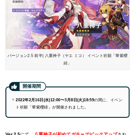
バージョン2.5 前半| 八重神子（ヤエ ミコ） イベント祈願「華紫櫻
緋」
2022年2月16日(水)12:00〜3月8日(火)18:59
の間に、イベン
ト祈願「華紫櫻緋」が開催されました。
Ver.2.5
にて、
八重神子が初めてガチャでピックアップ
され