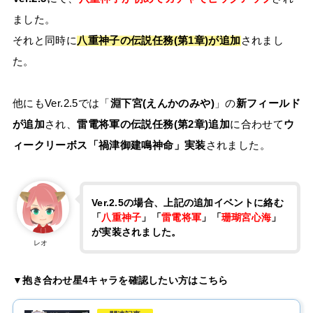
ました。
それと同時に
八重神子の伝説任務(第1章)が追加
されまし
た。
他にもVer.2.5では「
淵下宮(えんかのみや)
」の
新フィールド
が追加
され、
雷電将軍の伝説任務(第2章)追加
に合わせて
ウ
ィークリーボス「禍津御建鳴神命」実装
されました。
Ver.2.5の場合、上記の追加イベントに絡む
「
八重神子
」「
雷電将軍
」「
珊瑚宮心海
」
が実装されました。
レオ
▼抱き合わせ星4キャラを確認したい方はこちら