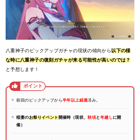
八重神子のピックアップガチャの現状の傾向から
以下の様
な時に八重神子の復刻ガチャが来る可能性が高いのでは？
と予想します！
前回のピックアップから
半年以上経過
済み。
稲妻の
お祭りイベント
開催時（現状、
秋頃
と
年越し
に開
催）