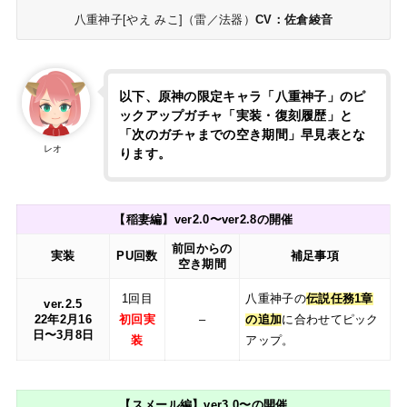
八重神子[やえ みこ]（雷／法器）
CV：佐倉綾音
以下、原神の限定キャラ「八重神子」のピ
ックアップガチャ「実装・復刻履歴」と
「次のガチャまでの空き期間」早見表とな
レオ
ります。
【稲妻編】ver2.0〜ver2.8の開催
前回からの
実装
PU回数
補足事項
空き期間
1回目
八重神子の
伝説任務1章
ver.2.5
22年2月16
初回実
–
の追加
に合わせてピック
日〜3月8日
装
アップ。
【スメール編】ver3.0〜の開催