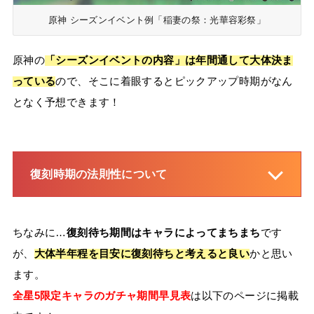
原神 シーズンイベント例「稲妻の祭：光華容彩祭」
原神の
「シーズンイベントの内容」は年間通して大体決ま
っている
ので、そこに着眼するとピックアップ時期がなん
となく予想できます！
復刻時期の法則性について
ちなみに…
復刻待ち期間はキャラによってまちまち
です
が、
大体半年程を目安に復刻待ちと考えると良い
かと思い
ます。
全星5限定キャラのガチャ期間早見表
は以下のページに掲載