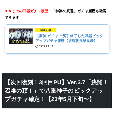
▼今までの武器ガチャ履歴！
「神楽の真意」ガチャ履歴も確認
できます
関連記事
【原神 ガチャ 一覧】終了した武器ピック
アップガチャ履歴【復刻状況早見表】
2021.02.18
【次回復刻！3回目PU】Ver.3.7「決闘！
召喚の頂！」で八重神子のピックアッ
プガチャ確定！【23年5月下旬〜】