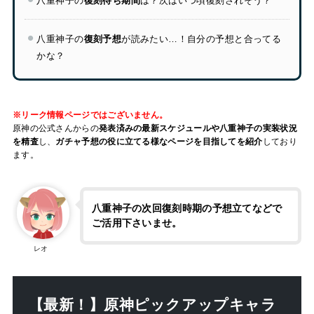
八重神子の
復刻待ち期間
は？次はいつ頃復刻されそう？
八重神子の
復刻予想
が読みたい…！自分の予想と合ってる
かな？
※リーク情報ページではございません。
原神の公式さんからの
発表済みの最新スケジュールや八重神子の実装状況
を精査
し、
ガチャ予想の役に立てる様なページを目指してを紹介
しており
ます。
八重神子の次回復刻時期の予想立てなどで
ご活用下さいませ。
レオ
【最新！】原神ピックアップキャラ