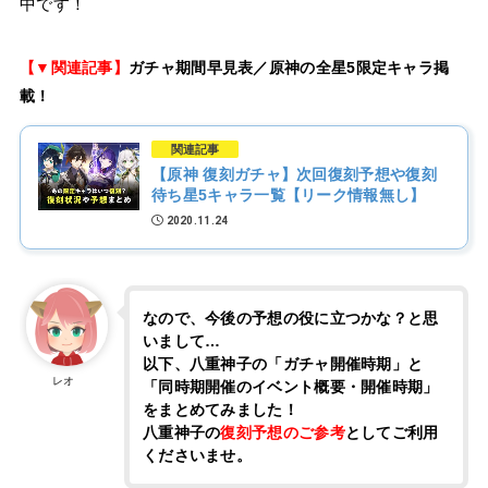
中です！
【▼関連記事】
ガチャ期間早見表／原神の全星5限定キャラ掲
載！
関連記事
【原神 復刻ガチャ】次回復刻予想や復刻
待ち星5キャラ一覧【リーク情報無し】
2020.11.24
なので、今後の予想の役に立つかな？と思
いまして…
以下、八重神子の「ガチャ開催時期」と
レオ
「同時期開催のイベント概要・開催時期」
をまとめてみました！
八重神子の
復刻予想のご参考
としてご利用
くださいませ。