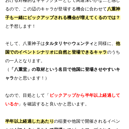
おける対極的なキャラクターとして関連深いかな…と感じ
るので、この辺のキャラが登場する機会に合わせて
八重神
子も一緒にピックアップされる機会が増えてくるのでは？
と予想します！
そして、八重神子は
タルタリヤ
や
ウェンティ
と同様に、
他
国でのイベントシナリオに自然と登場できるキャラ
のうち
の一人となります。
（
「八重堂」の取材という名目で他国に登場させやすいキ
ャラ
かと思います！）
なので、目処として「
ピックアップから半年以上経過して
いるか
」を確認すると良いかと思います。
半年以上経過したあたり
の稲妻や他国で開催されるイベン