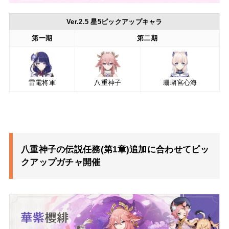
Ver.2.5 星5ピックアップキャラ
第一期
第二期
雷電将軍
八重神子
珊瑚宮心海
八重神子の伝説任務(第1章)追加に合わせてピッ
クアップガチャ開催