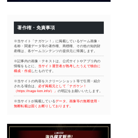
著作権・免責事項
※当サイト「ナガケン！」に掲載しているゲーム画像・
名称・関連データ等の著作権、商標権、その他の知的財
産権は、各ゲームコンテンツの提供元に帰属します。
※記事内の画像・テキストは、公式サイトやアプリ内の
情報をもとに、
当サイト運営者が熟考したうえで独自に
構成・作成
したものです。
※当サイトの内容をスクリーンショット等で引用・紹介
される場合は、
必ず掲載元として「ナガケン！
（https://naga-ken.info/）」
の明記をお願いいたします。
※当サイトが掲載している
データ、画像等の無断使用・
無断転載は固くお断りしております。