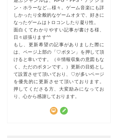
遊ぶジャンルは、RPG・FPS・アクショ
ン・ホラーなど…様々。ゲーム音楽にも詳
しかったり全般的なゲームオタで、好きに
なったゲームはトロコンしたり凝り性。
面白くてわかりやすい記事が書ける様、
日々頑張ります^^
もし、更新希望の記事がありました際に
は、ページ上部の「♡ボタン」を押して頂
けると幸いです。（※情報収集の意図もな
く、ただのボタンです。）更新の目処とし
て設置させて頂いており、♡が多いページ
を優先的に更新させて頂いております。
押してくださる方、大変励みになってお
り、心から感謝しております。