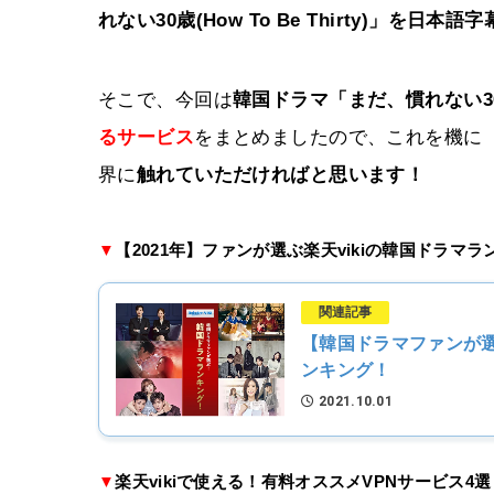
れない30歳(How To Be Thirty)」を日本
そこで、今回は
韓国ドラマ「まだ、慣れない30歳(H
るサービス
をまとめましたので、これを機に「まだ、慣
界に
触れていただければと思います！
▼
【2021年】ファンが選ぶ楽天vikiの韓国ドラマ
関連記事
【韓国ドラマファンが選
ンキング！
2021.10.01
▼
楽天vikiで使える！有料オススメVPNサービス4