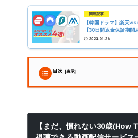
関連記事
【韓国ドラマ】楽天vik
【30日間返金保証期間
2023.01.26
目次
[
表示
]
【まだ、慣れない30歳(How To
視聴できる動画配信サービス