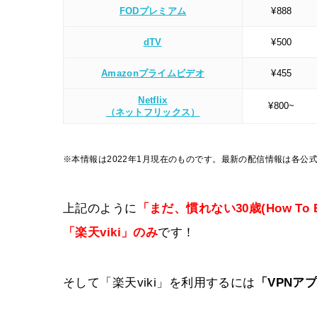
FODプレミアム
¥888
dTV
¥500
Amazonプライムビデオ
¥455
Netflix
¥800~
（ネットフリックス）
※本情報は2022年1月現在のものです。最新の配信情報は各公
上記のように
「まだ、慣れない30歳(How To
「楽天viki」
のみ
です！
そして「楽天viki」を利用するには
「VPNア