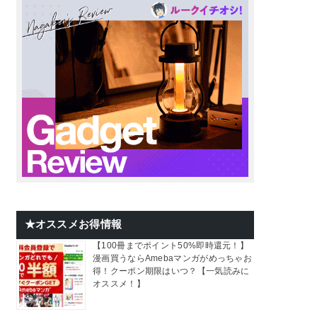
★オススメお得情報
【100冊までポイント50%即時還元！】
漫画買うならAmebaマンガがめっちゃお
得！クーポン期限はいつ？【一気読みに
オススメ！】