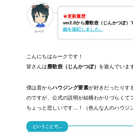
★更新履歴
ver2.0から塵歌壺（じんかつ
細を追記しました。
ルーク
こんにちはルークです！
皆さんは
塵歌壺（じんかつぼ）
を遊んでいま
僕は昔から
ハウジング要素
が好きだったりす
のですが、公式の説明が結構わかりづらくて
ちょっと悲しいです…！（色んな人のハウジ
ということで…