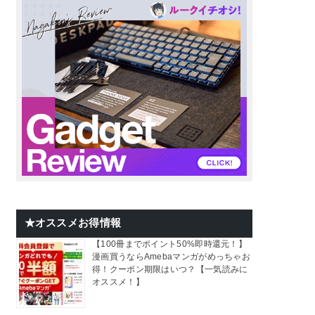
★オススメお得情報
【100冊までポイント50%即時還元！】
漫画買うならAmebaマンガがめっちゃお
得！クーポン期限はいつ？【一気読みに
オススメ！】