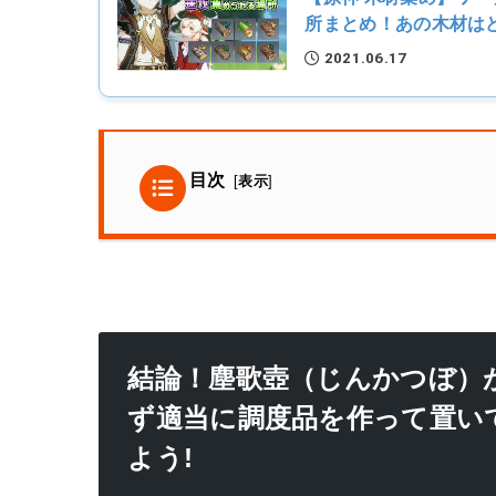
所まとめ！あの木材は
2021.06.17
目次
[
表示
]
結論！塵歌壺（じんかつぼ）
ず適当に調度品を作って置い
よう!