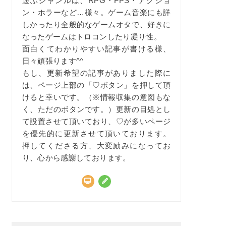
遊ぶジャンルは、RPG・FPS・アクショ
ン・ホラーなど…様々。ゲーム音楽にも詳
しかったり全般的なゲームオタで、好きに
なったゲームはトロコンしたり凝り性。
面白くてわかりやすい記事が書ける様、
日々頑張ります^^
もし、更新希望の記事がありました際に
は、ページ上部の「♡ボタン」を押して頂
けると幸いです。（※情報収集の意図もな
く、ただのボタンです。）更新の目処とし
て設置させて頂いており、♡が多いページ
を優先的に更新させて頂いております。
押してくださる方、大変励みになってお
り、心から感謝しております。