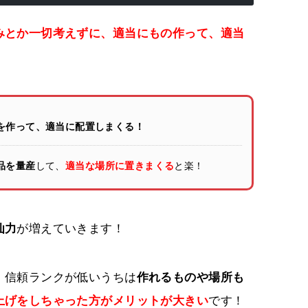
みとか一切考えずに、適当にもの作って、適当
を作って、適当に配置しまくる！
品を量産
して、
適当な場所に置きまくる
と楽！
仙力
が増えていきます！
、信頼ランクが低いうちは
作れるものや場所も
上げをしちゃった方がメリットが大きい
です！