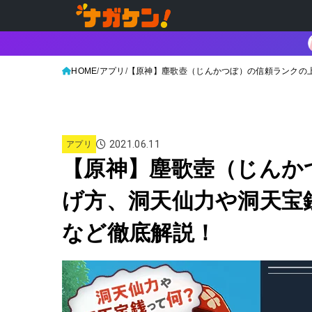
HOME
アプリ
【原神】塵歌壺（じんかつぼ）の信頼ランクの
2021.06.11
アプリ
【原神】塵歌壺（じんか
げ方、洞天仙力や洞天宝
など徹底解説！