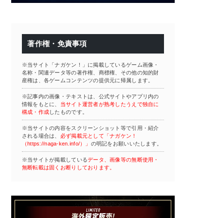
著作権・免責事項
※当サイト「ナガケン！」に掲載しているゲーム画像・
名称・関連データ等の著作権、商標権、その他の知的財
産権は、各ゲームコンテンツの提供元に帰属します。
※記事内の画像・テキストは、公式サイトやアプリ内の
情報をもとに、
当サイト運営者が熟考したうえで独自に
構成・作成
したものです。
※当サイトの内容をスクリーンショット等で引用・紹介
される場合は、
必ず掲載元として「ナガケン！
（https://naga-ken.info/）」
の明記をお願いいたします。
※当サイトが掲載している
データ、画像等の無断使用・
無断転載は固くお断りしております。