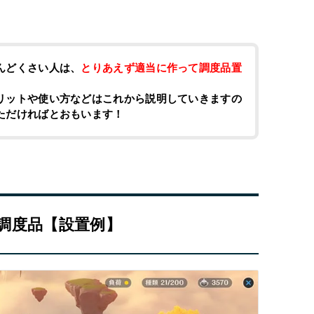
んどくさい人は、
とりあえず適当に作って調度品置
リットや使い方などはこれから説明していきますの
ただければとおもいます！
調度品【設置例】