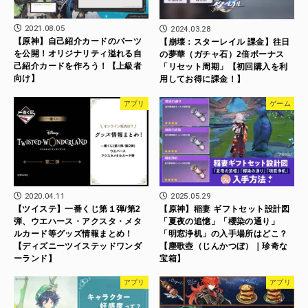
2021.08.05
2024.03.28
【原神】自己紹介カードのパーツ
【崩壊：スターレイル 課金】往日
を公開！オリジナリティ溢れる自
の夢華（ガチャ石）2倍ボーナス
己紹介カードを作ろう！【上級者
「リセット周期」【初回購入を利
向け】
用してお得に課金！】
アプリ
ゲーム
2020.04.11
2025.05.29
【ツイステ】一番くじ第１弾/第2
【原神】稲妻 ギフトセット設計図
弾、ウエハース・アクスタ・メタ
「夏夜の追憶」「櫻染の通り」
ルカード等グッズ情報まとめ！
「明窓浄机」の入手場所はどこ？
【ディズニーツイステッドワンダ
【塵歌壺（じんかつぼ）｜珍奇な
ーランド】
宝箱】
アプリ
アプリ