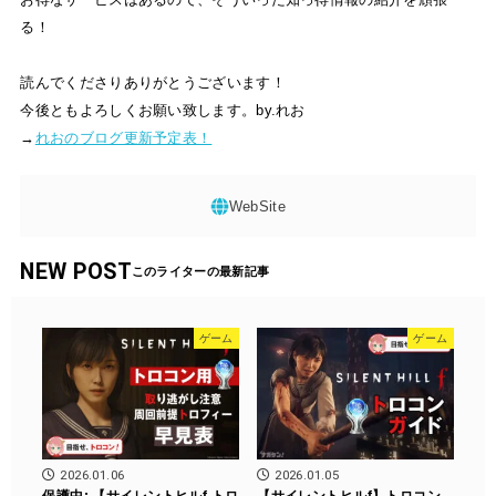
る！
読んでくださりありがとうございます！
今後ともよろしくお願い致します。by.れお
→
れおのブログ更新予定表！
NEW POST
ゲーム
ゲーム
2026.01.06
2026.01.05
保護中: 【サイレントヒルf トロ
【サイレントヒルf】トロコン