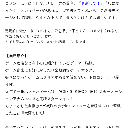
コメントはしにくいな…という方の場合、
「更新して！」
「役に立
った！」というページがあれば、♡で教えてくれたら、更新優先ペ
ージとして認識しやすくなるので、個人的にはとても嬉しいです。
定期的に遊びに来てくれる方、♡を押して下さる方、コメントくれる方、
本当にありがとうございます。
とても励みになっており、心から感謝しております。
【自己紹介】
ゲーム攻略などを中心に紹介しているゲーマー猫娘。
ゲーム音楽にも詳しかったり全般的なゲームオタク。
好きになったゲームはクリアするまで諦めない、トロコンしたり凝
り性。
近年で一番ハマったゲームは、AC6とSEKIROとBF1とスターオーシ
ャンアナムネシスと崩壊スターレイル！
ちょっとした自慢はMHW(I)でほぼ全モンスターを狩猟笛ソロで撃破
したこと !!大変でした!
今ハマっているゲームは、崩壊スターレイル・サガエメラルドビヨ