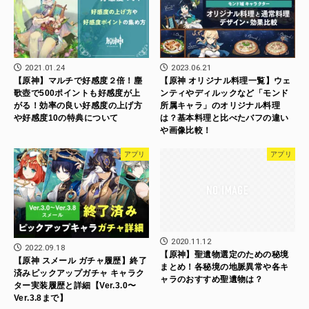
2021.01.24
2023.06.21
【原神】マルチで好感度２倍！塵
【原神 オリジナル料理一覧】ウェ
歌壺で500ポイントも好感度が上
ンティやディルックなど「モンド
がる！効率の良い好感度の上げ方
所属キャラ」のオリジナル料理
や好感度10の特典について
は？基本料理と比べたバフの違い
や画像比較！
アプリ
アプリ
2020.11.12
2022.09.18
【原神】聖遺物選定のための秘境
【原神 スメール ガチャ履歴】終了
まとめ！各秘境の地脈異常や各キ
済みピックアップガチャ キャラク
ャラのおすすめ聖遺物は？
ター実装履歴と詳細【Ver.3.0〜
Ver.3.8まで】