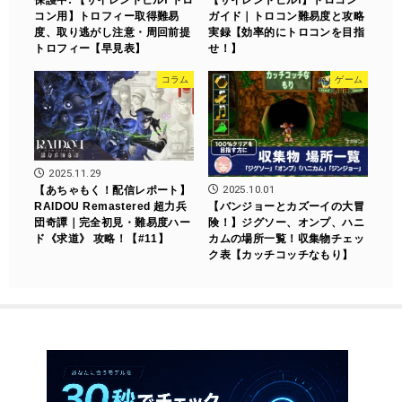
コン用】トロフィー取得難易
ガイド｜トロコン難易度と攻略
度、取り逃がし注意・周回前提
実録【効率的にトロコンを目指
トロフィー【早見表】
せ！】
コラム
ゲーム
2025.11.29
2025.10.01
【あちゃもく！配信レポート】
RAIDOU Remastered 超力兵
【バンジョーとカズーイの大冒
団奇譚｜完全初見・難易度ハー
険！】ジグソー、オンプ、ハニ
ド《求道》 攻略！【#11】
カムの場所一覧！収集物チェッ
ク表【カッチコッチなもり】