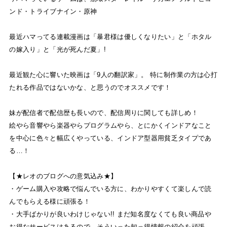
ンド・トライブナイン・原神
最近ハマってる連載漫画は「暴君様は優しくなりたい」と「ホタル
の嫁入り」と「光が死んだ夏」!
最近観た心に響いた映画は「9人の翻訳家」。 特に制作業の方は心打
たれる作品ではないかな、と思うのでオススメです！
妹が配信者で配信歴も長いので、配信周りに関しても詳しめ！
絵やら音響やら楽器やらプログラムやら、とにかくインドアなこと
を中心に色々と幅広くやっている、インドア型器用貧乏タイプであ
る…！
【★レオのブログへの意気込み★】
・ゲーム購入や攻略で悩んでいる方に、わかりやすくて楽しんで読
んでもらえる様に頑張る！
・大手ばかりが良いわけじゃない!! まだ知名度なくても良い商品や
お得なサービスはあるので、そういった知っ得情報の紹介を頑張