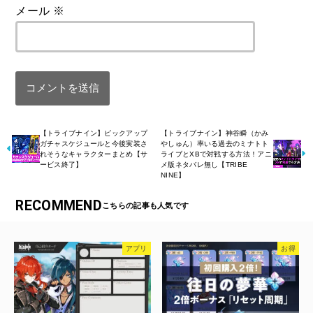
メール
※
【トライブナイン】ピックアップ
【トライブナイン】神谷瞬（かみ
ガチャスケジュールと今後実装さ
やしゅん）率いる過去のミナトト
れそうなキャラクターまとめ【サ
ライブとXBで対戦する方法！アニ
ービス終了】
メ版ネタバレ無し【TRIBE
NINE】
RECOMMEND
アプリ
お得