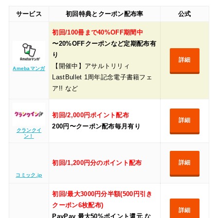
サービス
初回特典とクーポン配布率
公式
初回/100冊まで40%OFF期間中
〜20%OFFクーポンなど定期配布有
り
詳細
【開催中】アサルトリリィ
Amebaマンガ
LastBullet 1周年記念電子書籍フェ
ア!! など
初回/2,000円ポイント配布
詳細
200円〜クーポン配布毎月有り
クランクイ
ン！
初回/1,200円分のポイント配布
詳細
コミック.jp
初回/最大3000円分半額(500円引き
クーポン6枚配布)
詳細
PayPay 最大50%ポイント還元 な