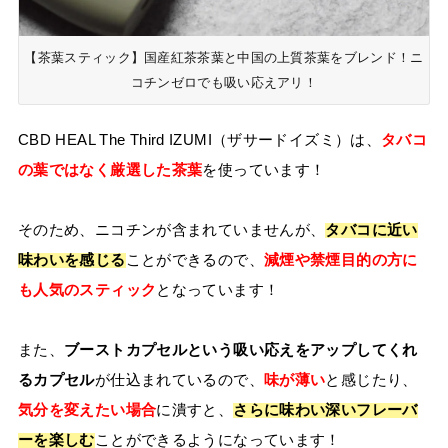
【茶葉スティック】国産紅茶茶葉と中国の上質茶葉をブレンド！ニ
コチンゼロでも吸い応えアリ！
CBD HEAL The Third IZUMI（ザサードイズミ）は、
タバコ
の葉ではなく厳選した茶葉
を使っています！
そのため、ニコチンが含まれていませんが、
タバコに近い
味わいを感じる
ことができるので、
減煙や禁煙目的の方に
も人気のスティック
となっています！
また、
ブーストカプセルという吸い応えをアップしてくれ
るカプセル
が仕込まれているので、
味が薄い
と感じたり、
気分を変えたい場合
に潰すと、
さらに味わい深いフレーバ
ーを楽しむ
ことができるようになっています！