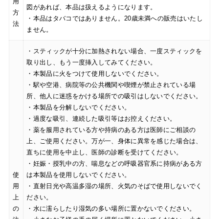
用
図があれば、本品は扱えるようになります。
方
・本品はタバコではありません。20歳未満への販売はいたし
法
ません。
・スティックが十分に加熱されない場合、一度スティックを
取り出し、もう一度挿入してみてください。
・本製品に火をつけて使用しないでください。
・駅や空港、病院等の公共機関や喫煙が禁止されている場
所、他人に迷惑をかける場所での吸引はしないでください。
・本製品を分解しないでください。
・過度な吸引、連続した吸引等はお控えください。
・薬を服用されている方や持病のある方は医師にご相談の
上、ご使用ください。万が一、身体に異常を感じた場合は、
直ちに使用を中止し、医師の診断を受けてください。
・妊娠・授乳中の方、喘息などの呼吸器官系に持病がある方
使
は本製品を使用しないでください。
用
・直射日光や高温多湿の場所、火気のそばで使用しないでく
上
ださい。
の
・水に濡らしたり湿気の多い場所に置かないでください。