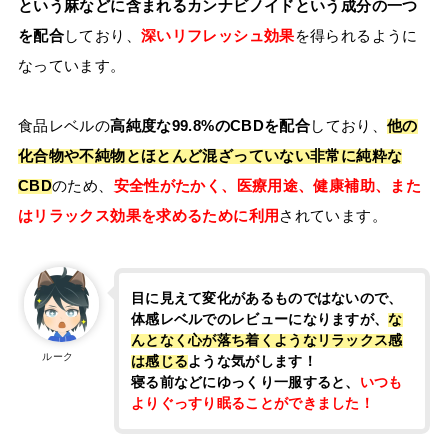
という麻などに含まれるカンナビノイドという成分の一つ
を配合
しており、
深いリフレッシュ効果
を得られるように
なっています。
食品レベルの
高純度な99.8%のCBDを配合
しており、
他の
化合物や不純物とほとんど混ざっていない非常に純粋な
CBD
のため、
安全性がたかく、医療用途、健康補助、また
はリラックス効果を求めるために利用
されています。
目に見えて変化があるものではないので、
体感レベルでのレビューになりますが、
な
んとなく心が落ち着くようなリラックス感
ルーク
は感じる
ような気がします！
寝る前などにゆっくり一服すると、
いつも
よりぐっすり眠ることができました！