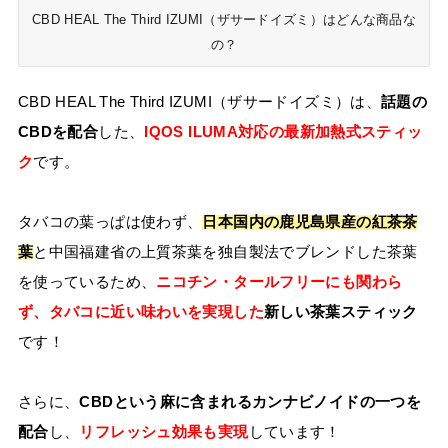
CBD HEAL The Third IZUMI（ザサードイズミ）はどんな商品な
の？
CBD HEAL The Third IZUMI（ザサードイズミ）は、
話題の
CBDを配合
した、
IQOS ILUMA対応の最新加熱式スティッ
ク
です。
タバコの葉っぱは使わず、
日本国内の鹿児島県産の紅茶茶
葉
と中国福建省の上質茶葉を独自製法でブレンドした茶葉
を使っているため、
ニコチン・タールフリーにも関わら
ず、タバコに近い味わいを実現した
新しい茶葉スティック
です！
さらに、
CBDという麻に含まれるカンナビノイドの一つを
配合
し、
リフレッシュ効果も実現
しています！