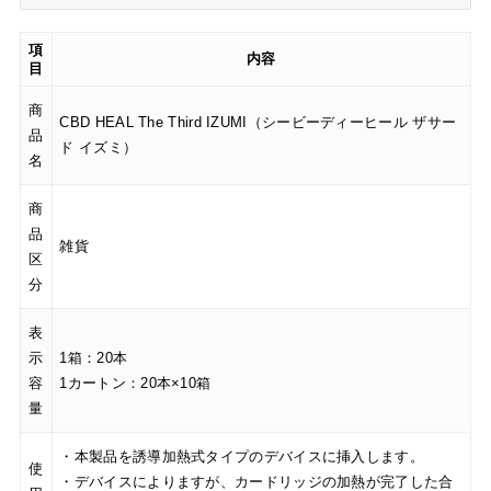
項
内容
目
商
CBD HEAL The Third IZUMI（シービーディーヒール ザサー
品
ド イズミ）
名
商
品
雑貨
区
分
表
示
1箱：20本
容
1カートン：20本×10箱
量
・本製品を誘導加熱式タイプのデバイスに挿入します。
使
・デバイスによりますが、カードリッジの加熱が完了した合