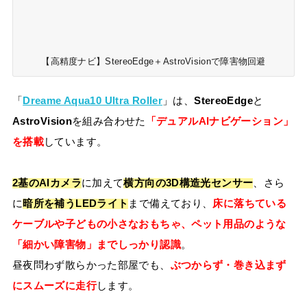
【高精度ナビ】StereoEdge＋AstroVisionで障害物回避
「
Dreame Aqua10 Ultra Roller
」は、
StereoEdge
と
AstroVision
を組み合わせた
「デュアルAIナビゲーション」
を搭載
しています。
2基のAIカメラ
に加えて
横方向の3D構造光センサー
、さら
に
暗所を補うLEDライト
まで備えており、
床に落ちている
ケーブルや子どもの小さなおもちゃ、ペット用品のような
「細かい障害物」までしっかり認識
。
昼夜問わず散らかった部屋でも、
ぶつからず・巻き込まず
にスムーズに走行
します。