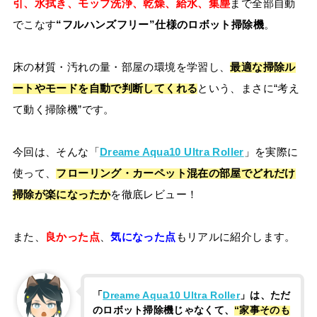
引、水拭き、モップ洗浄、乾燥、給水、集塵
まで全部自動
でこなす
“フルハンズフリー”仕様のロボット掃除機
。
床の材質・汚れの量・部屋の環境を学習し、
最適な掃除ル
ートやモードを自動で判断してくれる
という、まさに“考え
て動く掃除機”です。
今回は、そんな「
Dreame Aqua10 Ultra Roller
」を実際に
使って、
フローリング・カーペット混在の部屋でどれだけ
掃除が楽になったか
を徹底レビュー！
また、
良かった点
、
気になった点
もリアルに紹介します。
「
Dreame Aqua10 Ultra Roller
」は、ただ
のロボット掃除機じゃなくて、
“家事そのも