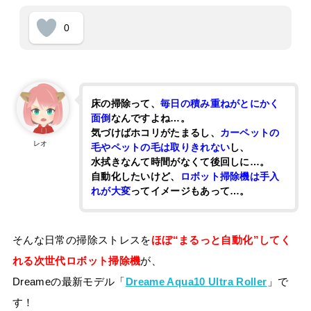
0
床の掃除って、
毎日の積み重ねがとにかく
面倒
なんですよね…。
気づけばホコリがたまるし、
カーペットの
レオ
毛やペットの毛は取りきれない
し、
水拭きなんて時間がなくて後回しに…。
自動化したいけど、
ロボット掃除機は手入
れが大変
ってイメージもあって…。
そんな日常の掃除ストレスを
ほぼ“まるっと自動化”してく
れる次世代ロボット掃除機
が、
Dreameの最新モデル「
Dreame Aqua10 Ultra Roller
」で
す！