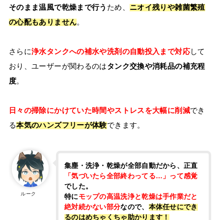
そのまま温風で乾燥まで行う
ため、
ニオイ残りや雑菌繁殖
の心配もありません
。
さらに
浄水タンクへの補水や洗剤の自動投入まで対応
して
おり、ユーザーが関わるのは
タンク交換や消耗品の補充程
度
。
日々の掃除にかけていた時間やストレスを大幅に削減
でき
る
本気のハンズフリーが体験
できます。
集塵・洗浄・乾燥が全部自動だから、正直
「気づいたら全部終わってる…」って感覚
でした。
ルーク
特に
モップの高温洗浄と乾燥は手作業だと
絶対続かない部分
なので、
本体任せにでき
るのはめちゃくちゃ助かります！