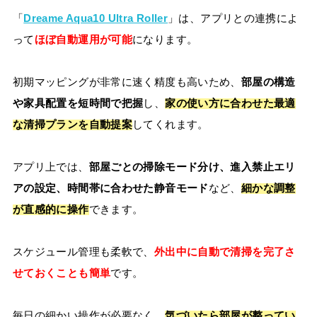
「
Dreame Aqua10 Ultra Roller
」は、アプリとの連携によ
って
ほぼ自動運用が可能
になります。
初期マッピングが非常に速く精度も高いため、
部屋の構造
や家具配置を短時間で把握
し、
家の使い方に合わせた最適
な清掃プランを自動提案
してくれます。
アプリ上では、
部屋ごとの掃除モード分け、進入禁止エリ
アの設定、時間帯に合わせた静音モード
など、
細かな調整
が直感的に操作
できます。
スケジュール管理も柔軟で、
外出中に自動で清掃を完了さ
せておくことも簡単
です。
毎日の細かい操作が必要なく、
気づいたら部屋が整ってい