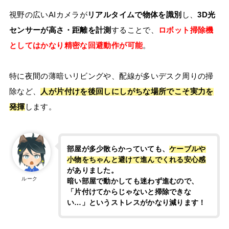
視野の広いAIカメラが
リアルタイムで物体を識別
し、
3D光
センサーが高さ・距離を計測
することで、
ロボット掃除機
としてはかなり精密な回避動作が可能
。
特に夜間の薄暗いリビングや、配線が多いデスク周りの掃
除など、
人が片付けを後回しにしがちな場所でこそ実力を
発揮
します。
部屋が多少散らかっていても、
ケーブルや
小物をちゃんと避けて進んでくれる安心感
がありました。
ルーク
暗い部屋で動かしても迷わず進むので、
「片付けてからじゃないと掃除できな
い…」というストレスがかなり減ります！