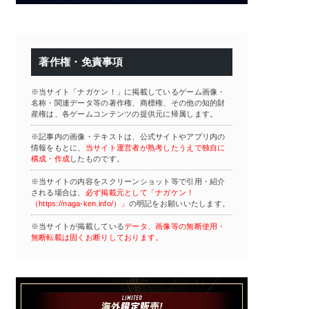
著作権・免責事項
※当サイト「ナガケン！」に掲載しているゲーム画像・
名称・関連データ等の著作権、商標権、その他の知的財
産権は、各ゲームコンテンツの提供元に帰属します。
※記事内の画像・テキストは、公式サイトやアプリ内の
情報をもとに、
当サイト運営者が熟考したうえで独自に
構成・作成
したものです。
※当サイトの内容をスクリーンショット等で引用・紹介
される場合は、
必ず掲載元として「ナガケン！
（https://naga-ken.info/）」
の明記をお願いいたします。
※当サイトが掲載している
データ、画像等の無断使用・
無断転載は固くお断りしております。