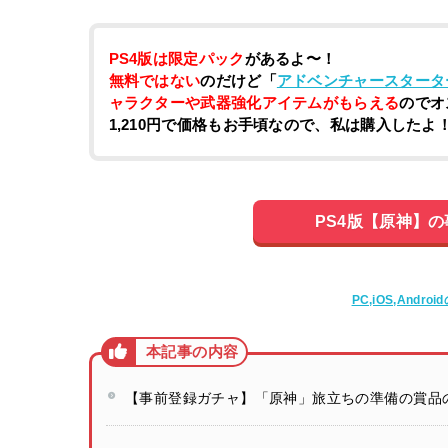
PS4版は限定パック
があるよ〜！
無料ではない
のだけど「
アドベンチャースタータ
ャラクターや武器強化アイテムがもらえる
のでオ
1,210円で価格もお手頃なので、私は購入したよ
PS4版【原神】
PC,iOS,And
【事前登録ガチャ】「原神」旅立ちの準備の賞品