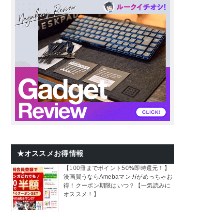
★オススメお得情報
【100冊までポイント50%即時還元！】
漫画買うならAmebaマンガがめっちゃお
得！クーポン期限はいつ？【一気読みに
オススメ！】