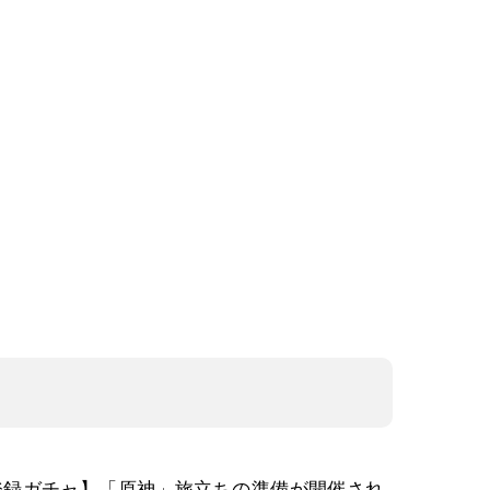
前登録ガチャ】「原神」旅立ちの準備が開催され