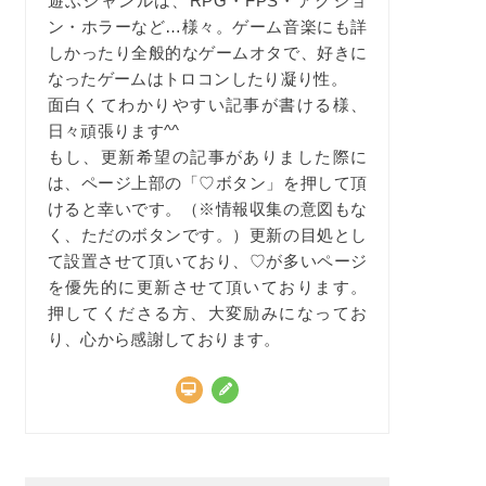
遊ぶジャンルは、RPG・FPS・アクショ
ン・ホラーなど…様々。ゲーム音楽にも詳
しかったり全般的なゲームオタで、好きに
なったゲームはトロコンしたり凝り性。
面白くてわかりやすい記事が書ける様、
日々頑張ります^^
もし、更新希望の記事がありました際に
は、ページ上部の「♡ボタン」を押して頂
けると幸いです。（※情報収集の意図もな
く、ただのボタンです。）更新の目処とし
て設置させて頂いており、♡が多いページ
を優先的に更新させて頂いております。
押してくださる方、大変励みになってお
り、心から感謝しております。