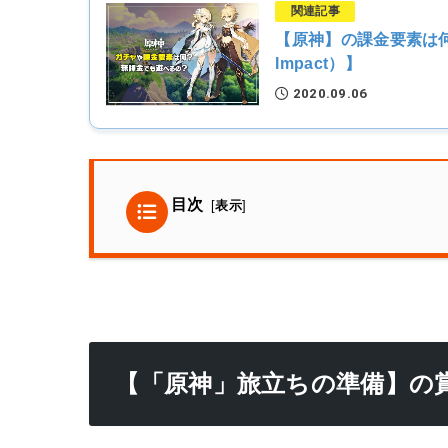
関連記事
【原神】の課金要素は何
Impact）】
2020.09.06
目次
[
表示
]
【「原神」旅立ちの準備】の