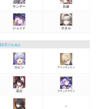
サンデー
乱破
ジェイド
ホタル
宙ステーション
ロビン
アベンチュリン
花火
ブラックスワン
–