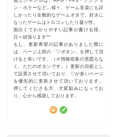
遊ぶジャンルは、RPG・FPS・アクショ
ン・ホラーなど…様々。ゲーム音楽にも詳
しかったり全般的なゲームオタで、好きに
なったゲームはトロコンしたり凝り性。
面白くてわかりやすい記事が書ける様、
日々頑張ります^^
もし、更新希望の記事がありました際に
は、ページ上部の「♡ボタン」を押して頂
けると幸いです。（※情報収集の意図もな
く、ただのボタンです。）更新の目処とし
て設置させて頂いており、♡が多いページ
を優先的に更新させて頂いております。
押してくださる方、大変励みになってお
り、心から感謝しております。