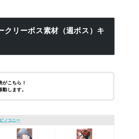
ークリーボス素材（週ボス）キ
】
表がこちら！
移動します。
ピノコニー