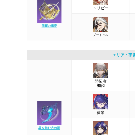
トリビー
同願の遺音
ブートヒル
エリア：宇
開拓者
調和
黄泉
星を蝕む古の悪