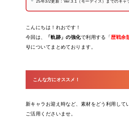
25年3/2更新：Ver.3.1（モーディス）までの
こんにちは！れおです！
今回は、
「軌跡」の強化
で利用する「
歴戦余
り
についてまとめております。
こんな方にオススメ！
新キャラお迎え時など、素材をどう利用して
ご活用くださいませ。