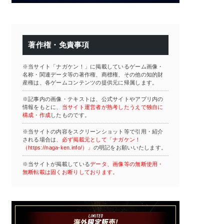
著作権・免責事項
※当サイト「ナガケン！」に掲載しているゲーム画像・
名称・関連データ等の著作権、商標権、その他の知的財
産権は、各ゲームコンテンツの提供元に帰属します。
※記事内の画像・テキストは、公式サイトやアプリ内の
情報をもとに、
当サイト運営者が熟考したうえで独自に
構成・作成
したものです。
※当サイトの内容をスクリーンショット等で引用・紹介
される場合は、
必ず掲載元として「ナガケン！
（https://naga-ken.info/）」
の明記をお願いいたします。
※当サイトが掲載している
データ、画像等の無断使用・
無断転載は固くお断りしております。