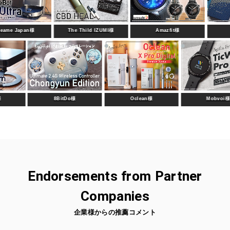
n様
The Thild IZUMI様
Amazfit様
PITAKA様
Dangbei様
8BitDo様
Oclean様
Endorsements from Partner
Companies
企業様からの推薦コメント