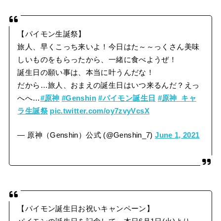
【パイモン生誕祭】
旅人、早くこっち来いよ！今日はた～～っくさん美味
しいものをもらったから、一緒に食べようぜ！
誕生日の願い事は、本当に叶うんだな！
だから…旅人、おまえの誕生日はいつ来るんだ？えっ
へへ…
#原神
#Genshin
#パイモン誕生日
#原神_キャ
ラ生誕祭
pic.twitter.com/oy7zvyVcsX
— 原神（Genshin）公式 (@Genshin_7)
June 1, 2021
【パイモン誕生日お祝いキャンペーン】