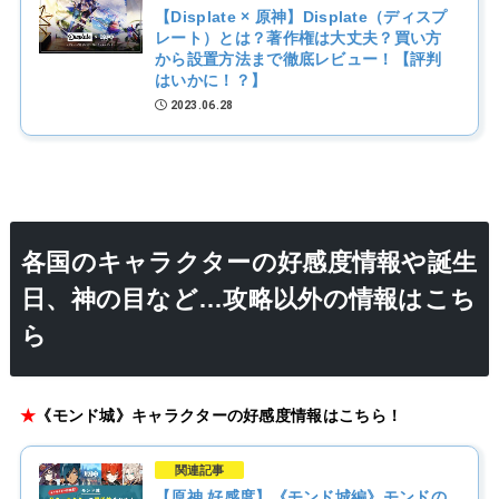
【Displate × 原神】Displate（ディスプ
レート）とは？著作権は大丈夫？買い方
から設置方法まで徹底レビュー！【評判
はいかに！？】
2023.06.28
各国のキャラクターの好感度情報や誕生
日、神の目など…攻略以外の情報はこち
ら
★
《モンド城》キャラクターの好感度情報はこちら！
関連記事
【原神 好感度】《モンド城編》モンドの