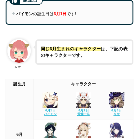
パイモン
の誕生日は
6月1日
です!
同じ6月生まれのキャラクター
は、下記の表
のキャラクターです。
レオ
誕生月
キャラクター
6月1日
6月1日
6月9日
パイモン
荒瀧一斗
リサ
6月