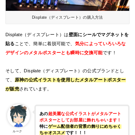
Displate（ディスプレート）の購入方法
Displate（ディスプレート）は
壁面にシールでマグネットを
貼る
ことで、簡単に着脱可能で、
気分によっていろいろな
デザインのメタルポスターとも瞬時に交換可能
です！
そして、Displate（ディスプレート）の公式ブランドとし
て、
原神の公式イラストを使用したメタルアートポスター
が販売
されています。
あの
超美麗な公式イラストがメタルアート
ポスターとしてお部屋に飾れちゃいます！
特に
ゲーム配信者の背景の飾りにめちゃく
ルーク
ちゃオススメ
です！！！