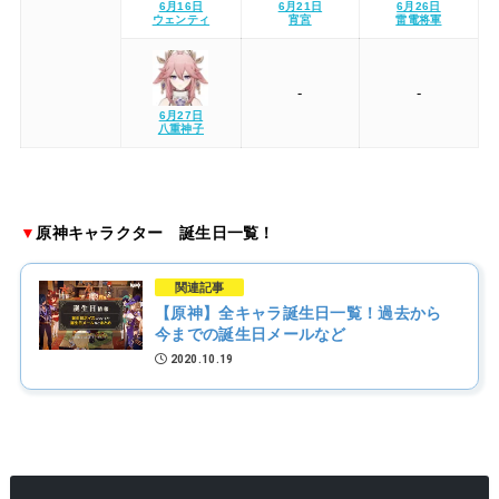
6月16日
6月21日
6月26日
ウェンティ
宵宮
雷電将軍
-
-
6月27日
八重神子
▼
原神キャラクター 誕生日一覧！
関連記事
【原神】全キャラ誕生日一覧！過去から
今までの誕生日メールなど
2020.10.19