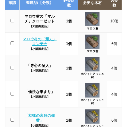
必要点
必要
確認
調度品/【分類】
必要な木材
数
数
マロウ材の「マル
チ」クローゼット
1個
10個
【大型調度品】
マロウ材
マロウ材の「頑丈」
コンテナ
1個
6個
【小型調度品】
マロウ材
「専心の証人」
1個
4個
【小型調度品】
ホワイトアッシュ
材
「愉快な集まり」
1個
4個
【小型調度品】
ホワイトアッシュ
材
「枢律の宮殿の備
蓄」
1個
6個
【小型調度品】
ホワイトアッシュ