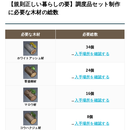
【規則正しい暮らしの要】調度品セット制作
に必要な木材の総数
必要な木材
必要総数
34個
→
入手場所を確認する
ホワイトアッシュ材
24個
→
入手場所を確認する
菩提樹材
16個
→
入手場所を確認する
マロウ材
8個
→
入手場所を確認する
コウハクジュ材