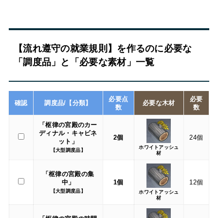
【流れ遵守の就業規則】を作るのに必要な
「調度品」と「必要な素材」一覧
必要点
必要
確認
調度品/【分類】
必要な木材
数
数
「枢律の宮殿のカー
ディナル・キャビネ
2個
24個
ット」
ホワイトアッシュ
【大型調度品】
材
「枢律の宮殿の集
中」
1個
12個
【大型調度品】
ホワイトアッシュ
材