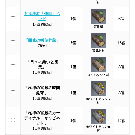
材
菩提樹材「快眠」ベ
ッド
1個
6個
【大型調度品】
菩提樹
「回廊の穏便貯蔵」
3個
18個
【置物】
菩提樹材
「日々の集いと団
欒」
1個
8個
【大型調度品】
コウハクジュ材
「枢律の宮殿の時間
厳守」
1個
8個
【小型調度品】
ホワイトアッシュ
材
「枢律の宮殿のカー
ディナル・キャビネ
1個
12個
ット」
ホワイトアッシュ
【大型調度品】
材