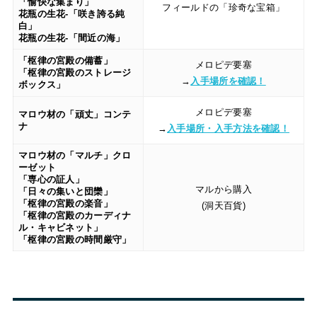
「愉快な集まり」
フィールドの「珍奇な宝箱」
花瓶の生花-「咲き誇る純
白」
花瓶の生花-「間近の海」
「枢律の宮殿の備蓄」
メロピデ要塞
「枢律の宮殿のストレージ
→
入手場所を確認！
ボックス」
メロピデ要塞
マロウ材の「頑丈」コンテ
ナ
→
入手場所・入手方法を確認！
マロウ材の「マルチ」クロ
ーゼット
「専心の証人」
マルから購入
「日々の集いと団欒」
「枢律の宮殿の楽音」
(洞天百貨)
「枢律の宮殿のカーディナ
ル・キャビネット」
「枢律の宮殿の時間厳守」