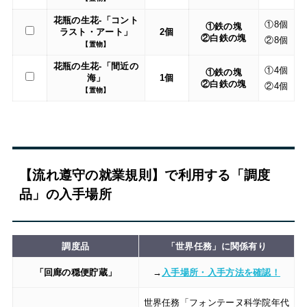
花瓶の生花-「コント
①8個
①鉄の塊
ラスト・アート」
2個
②白鉄の塊
②8個
【置物】
花瓶の生花-「間近の
①4個
①鉄の塊
海」
1個
②白鉄の塊
②4個
【置物】
【流れ遵守の就業規則】で利用する「調度
品」の入手場所
調度品
「世界任務」に関係有り
「回廊の穏便貯蔵」
→
入手場所・入手方法を確認！
世界任務「フォンテーヌ科学院年代