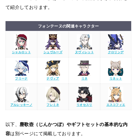
て紹介しております。
フォンテーヌの関連キャラクター
シャルロット
シュヴルーズ
ヌヴィレット
クロリンデ
フリーナ
ナヴィア
リネ
リネット
アルレッキーノ
フレミネ
リオセスリ
エスコフィエ
以下、
塵歌壺（じんかつぼ）やギフトセットの基本的な内
容
は別ページにて掲載しております。