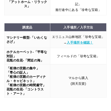
「アットホーム・リラック
記」
ス」
進行途中にある「珍奇な宝箱」
調度品
入手場所／入手方法
エリニュス山林地区「珍奇な宝箱」
マシナリー模型-「いわくな
さげ」
→
入手場所を確認！
ホテルカーペット-「平等な
対話」
フィールドの「珍奇な宝箱」
花瓶の生花-「間近の海」
「枢律の宮殿の集中」
「専心の証人」
「枢律の宮殿のカーディナ
マルから購入
ル・キャビネット」
(洞天百貨)
「枢律の宮殿の時間厳守」
花瓶の生花-「コントラス
ト・アート」