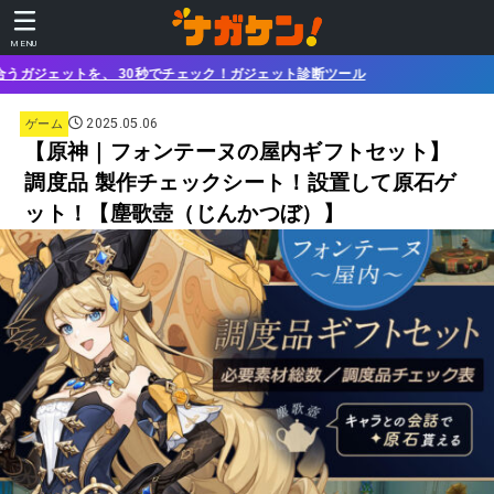
MENU
秒でチェック！ガジェット診断ツール
2025.05.06
ゲーム
【原神｜フォンテーヌの屋内ギフトセット】
調度品 製作チェックシート！設置して原石ゲ
ット！【塵歌壺（じんかつぼ）】