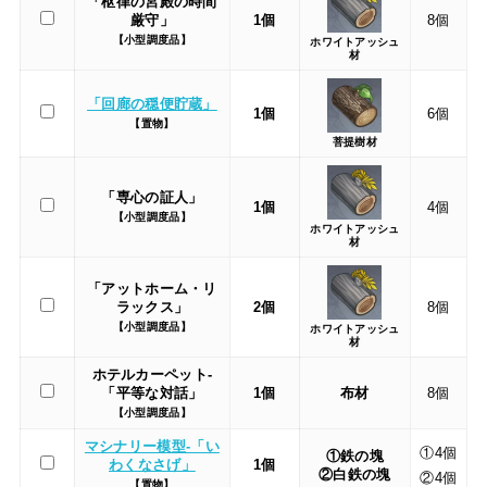
「枢律の宮殿の時間
厳守」
1個
8個
【小型調度品】
ホワイトアッシュ
材
「回廊の穏便貯蔵」
1個
6個
【置物】
菩提樹材
「専心の証人」
1個
4個
【小型調度品】
ホワイトアッシュ
材
「アットホーム・リ
ラックス」
2個
8個
【小型調度品】
ホワイトアッシュ
材
ホテルカーペット-
「平等な対話」
1個
布材
8個
【小型調度品】
マシナリー模型-「い
①4個
①鉄の塊
わくなさげ」
1個
②白鉄の塊
②4個
【置物】