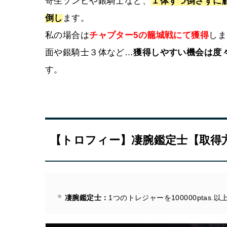
寄生ゾンビや銀騎士など、
１体ずつ倒さずに
倒し
ます。
私の場合は
チャプター5の籠城戦にて獲得
しま
面や銀騎士３体など…
獲得しやすい機会は度
す。
【トロフィー】凄腕鑑定士【取得
凄腕鑑定士：
1つのトレジャーを100000ptas.