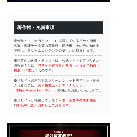
著作権・免責事項
※当サイト「ナガケン！」に掲載しているゲーム画像・
名称・関連データ等の著作権、商標権、その他の知的財
産権は、各ゲームコンテンツの提供元に帰属します。
※記事内の画像・テキストは、公式サイトやアプリ内の
情報をもとに、
当サイト運営者が熟考したうえで独自に
構成・作成
したものです。
※当サイトの内容をスクリーンショット等で引用・紹介
される場合は、
必ず掲載元として「ナガケン！
（https://naga-ken.info/）」
の明記をお願いいたします。
※当サイトが掲載している
データ、画像等の無断使用・
無断転載は固くお断りしております。