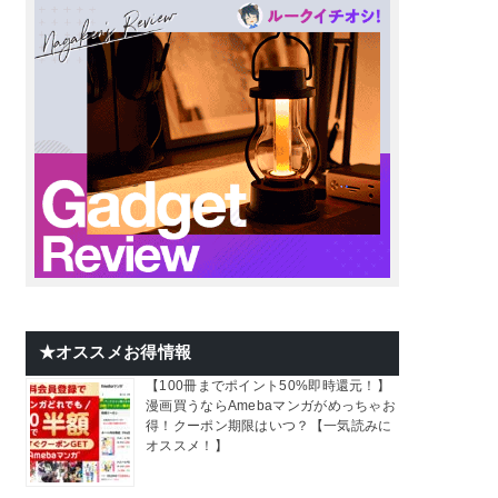
★オススメお得情報
【100冊までポイント50%即時還元！】
漫画買うならAmebaマンガがめっちゃお
得！クーポン期限はいつ？【一気読みに
オススメ！】