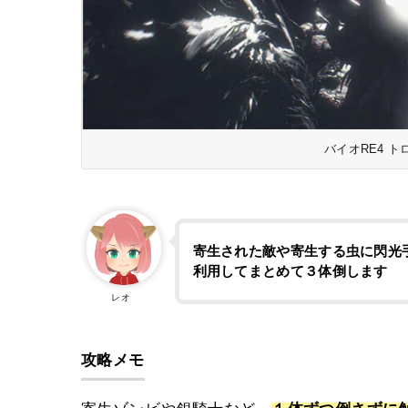
バイオRE4 ト
寄生された敵や寄生する虫に閃光
利用してまとめて３体倒します
レオ
攻略メモ