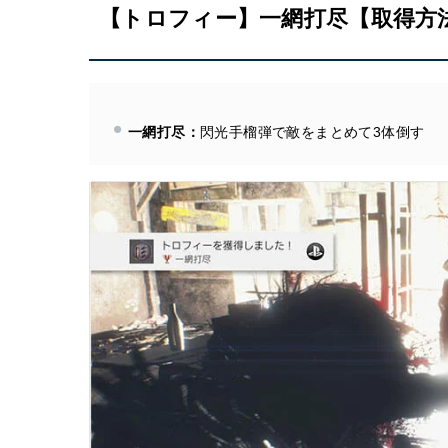
【トロフィー】一網打尽【取得方
一網打尽：
閃光手榴弾で敵をまとめて3体倒す