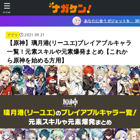
MENU
あなたに合うガジェットを、 30秒でチェック！ガジェット診断ツ
2021.09.21
アプリ
【原神】璃月港(リーユエ)プレイアブルキャラ
一覧！元素スキルや元素爆発まとめ【これか
ら原神を始める方用】