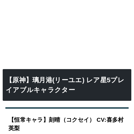
【原神】璃月港(リーユエ) レア星5プレ
イアブルキャラクター
【恒常キャラ】刻晴（コクセイ） CV:喜多村
英梨