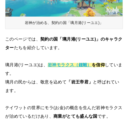
岩神が治める、契約の国「璃月港(リーユエ)」
このページでは、
契約の国「璃月港(リーユエ)」のキャラク
ター
たちを紹介しています。
璃月港(リーユエ)は、
岩神モラクス（鍾離）
を信仰
していま
す。
璃月の民からは、敬意を込めて
「岩王帝君」
と呼ばれてい
ます。
テイワットの世界にモラ(お金)の概念を生んだ岩神モラクス
が治めているだけあり、
商業がとても盛んな国
です。