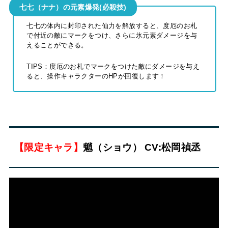
七七（ナナ）の元素爆発(必殺技)
七七の体内に封印された仙力を解放すると、度厄のお札
で付近の敵にマークをつけ、さらに氷元素ダメージを与
えることができる。
TIPS：度厄のお札でマークをつけた敵にダメージを与え
ると、操作キャラクターのHPが回復します！
【限定キャラ】
魈（ショウ） CV:松岡禎丞