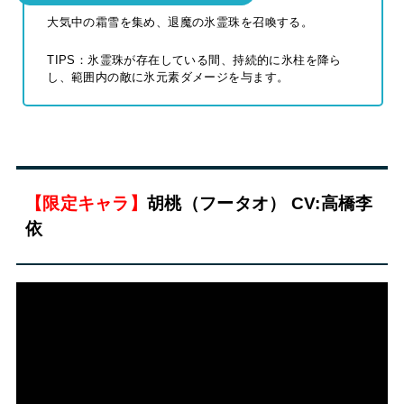
大気中の霜雪を集め、退魔の氷霊珠を召喚する。
TIPS：氷霊珠が存在している間、持続的に氷柱を降ら
し、範囲内の敵に氷元素ダメージを与ます。
【限定キャラ】
胡桃（フータオ） CV:高橋李
依