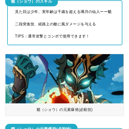
魈（ショウ）のスキル
見た目は少年、実年齢は千歳を超える璃月の仙人ーー魈
二段突進技、経路上の敵に風ダメージを与える
TIPS：通常攻撃とコンボで使用できます！
魈（ショウ）の元素爆発(必殺技)
魈（ショウ）の元素爆発(必殺技)