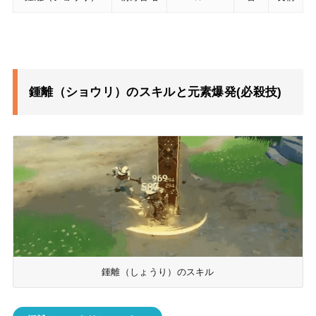
鍾離（ショウリ）のスキルと元素爆発(必殺技)
鍾離（しょうり）のスキル