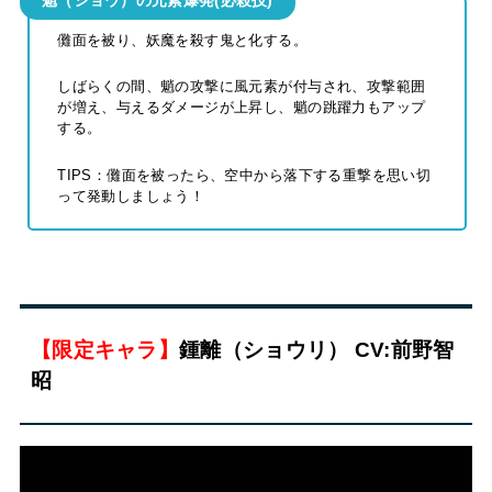
儺面を被り、妖魔を殺す鬼と化する。
しばらくの間、魈の攻撃に風元素が付与され、攻撃範囲
が増え、与えるダメージが上昇し、魈の跳躍力もアップ
する。
TIPS：儺面を被ったら、空中から落下する重撃を思い切
って発動しましょう！
【限定キャラ】
鍾離（ショウリ） CV:前野智
昭