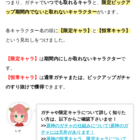
つまり、ガチャで
いつでも取れるキャラ
と、
限定ピックア
ップ期間内でないと取れないキャラクター
がいます。
各キャラクター名の頭に
【限定キャラ】
と
【恒常キャラ】
という見出しをつけました。
【限定キャラ】
は
期間内にしか取れないキャラクター
で
す。
【恒常キャラ】
は
通常ガチャまたは、ピックアップガチャ
のすり抜けで獲得
できます。
ガチャや限定キャラについて詳しく知りた
い方は、以下からご確認下さいませ！
>>
原神のガチャの仕組みについて!原神のガ
レオ
チャには天井があります！
>>
原神の恒常キャラ、限定キャラについて