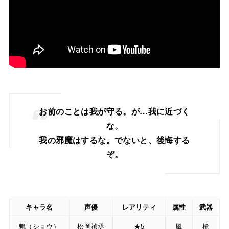
お前のことは我が守る。が…我に近づく
な。
我の邪魔はするな。でないと、後悔する
ぞ。
キャラ名
声優
レアリティ
属性
武器
魈（ショウ）
松岡禎丞
★5
風
槍